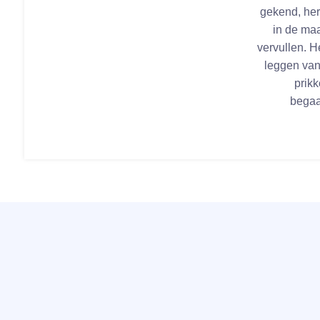
gekend, her
in de ma
vervullen. H
leggen van
prikk
begaa