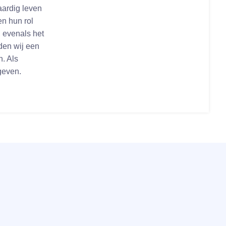
aardig leven
n hun rol
, evenals het
den wij een
n. Als
geven.