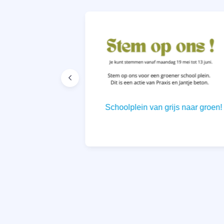
ng ‘Creatief
Schoolplein van grijs naar groen!
p de